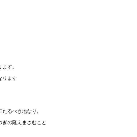
ります。
なります
王たるべき地なり。
つぎの隆えまさむこと