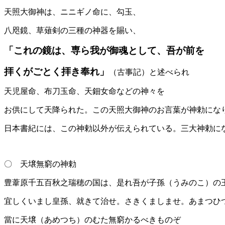
天照大御神は、ニニギノ命に、勾玉、
八咫鏡、草薙剣の三種の神器を賜い、
「これの鏡は、専ら我が御魂として、吾が前を
拝くがごとく拝き奉れ」
（古事記）と述べられ
天児屋命、布刀玉命、天鈿女命などの神々を
お供にして天降られた。この天照大御神のお言葉が神勅にな
日本書紀には、この神勅以外が伝えられている。三大神勅に
〇 天壌無窮の神勅
豊葦原千五百秋之瑞穂の国は、是れ吾が子孫（うみのこ）の
宜しくいまし皇孫、就きて治せ。さきくましませ。あまつひ
當に天壌（あめつち）のむた無窮かるべきものぞ