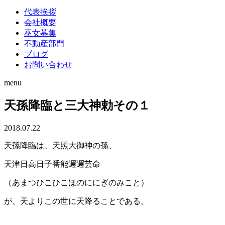
代表挨拶
会社概要
巫女募集
不動産部門
ブログ
お問い合わせ
menu
天孫降臨と三大神勅その１
2018.07.22
天孫降臨は、天照大御神の孫、
天津日高日子番能邇邇芸命
（あまつひこひこほのににぎのみこと）
が、天よりこの世に天降ることである。