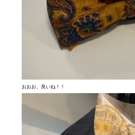
おおお、良いね！！