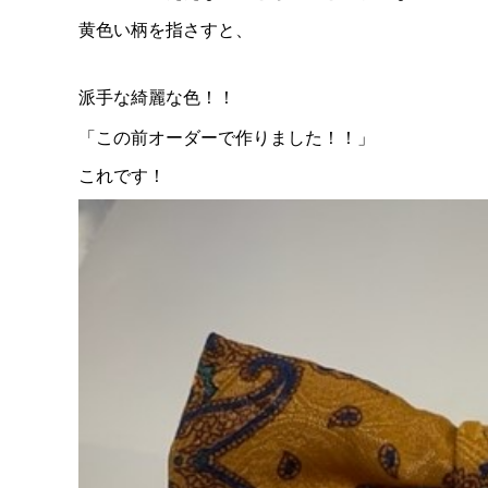
黄色い柄を指さすと、
派手な綺麗な色！！
「この前オーダーで作りました！！」
これです！