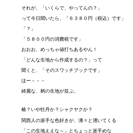
それが、「いくらで、やってんの？」
って今日聞いたら、「６３８０円（税込）です」
「？」
「５８００円の消費税です」
おおお、めっちゃ値打ちあるやん！
「どんな生地から作成するの？」って
聞くと、「そのスワッチブックです」
ほー－－－
綺麗な、柄の生地が並ぶ。
椿？いや牡丹か？シャクヤクか？
関西人の派手な色好きが、沸々と湧いてくる
「この生地ええな～」とちょっと派手めな