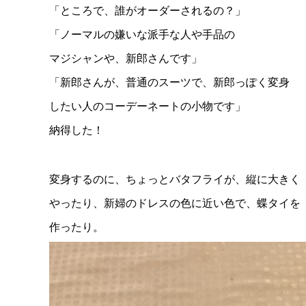
「ところで、誰がオーダーされるの？」
「ノーマルの嫌いな派手な人や手品の
マジシャンや、新郎さんです」
「新郎さんが、普通のスーツで、新郎っぽく変身
したい人のコーデーネートの小物です」
納得した！
変身するのに、ちょっとバタフライが、縦に大きく
やったり、新婦のドレスの色に近い色で、蝶タイを
作ったり。